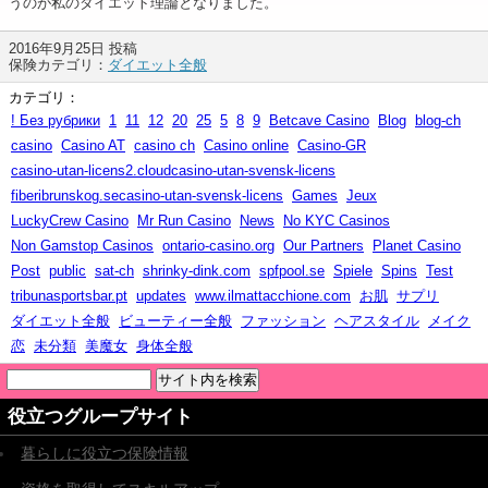
うのが私のダイエット理論となりました。
2016年9月25日 投稿
保険カテゴリ：
ダイエット全般
カテゴリ：
! Без рубрики
1
11
12
20
25
5
8
9
Betcave Casino
Blog
blog-ch
casino
Casino AT
casino ch
Casino online
Casino-GR
casino-utan-licens2.cloudcasino-utan-svensk-licens
fiberibrunskog.secasino-utan-svensk-licens
Games
Jeux
LuckyCrew Casino
Mr Run Casino
News
No KYC Casinos
Non Gamstop Casinos
ontario-casino.org
Our Partners
Planet Casino
Post
public
sat-ch
shrinky-dink.com
spfpool.se
Spiele
Spins
Test
tribunasportsbar.pt
updates
www.ilmattacchione.com
お肌
サプリ
ダイエット全般
ビューティー全般
ファッション
ヘアスタイル
メイク
恋
未分類
美魔女
身体全般
役立つグループサイト
暮らしに役立つ保険情報