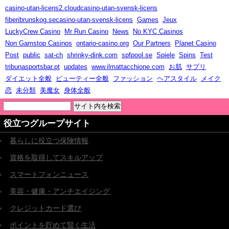
casino-utan-licens2.cloudcasino-utan-svensk-licens
fiberibrunskog.secasino-utan-svensk-licens
Games
Jeux
LuckyCrew Casino
Mr Run Casino
News
No KYC Casinos
Non Gamstop Casinos
ontario-casino.org
Our Partners
Planet Casino
Post
public
sat-ch
shrinky-dink.com
spfpool.se
Spiele
Spins
Test
tribunasportsbar.pt
updates
www.ilmattacchione.com
お肌
サプリ
ダイエット全般
ビューティー全般
ファッション
ヘアスタイル
メイク
恋
未分類
美魔女
身体全般
役立つグループサイト
暮らしに役立つ保険情報
資格を取得してスキルアップ
スマートフォンニュース
美容・健康・アンチエイジング
クレジットカード選び
ポイントを貯めて賢く生活