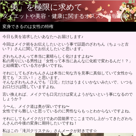
「美」を極限に求めて
ダイエットや美容・健康に関するオススメ情報満載！
変身できるのは女性の特権
今日も美を追求したいあなたへお届けします♪
今回はメイク術をお伝えしたいという事で話題のざわちん（ちょっと古
い？）さんに関してお伝えしたいと思います。
ざわちんさんって本当に素晴らしく化けますよね〜
私の周りにいる男性は「女性って本当にあんなに化粧で変わるんだ！？」
と結構驚いている方が多いですね。
それにしてもざわちんさんは本当に旬な方を見事に真似していて女性から
見ても「スゴい！」と思います。
そんなざわちんさんでも「口元」だけはうまくいかないみたいで、いつも
お口だけは隠していますよね。
言い換えれば、メイクでも口元だけは変えようがないという事になるので
しょうか？
う〜ん、メイク道は奥が深いですね〜
女性ですら難しいと思っているのに男性ならもっとわからないですよね。
それにしてもメイクだけであの芸能界でここまでのし上がってきたざわち
んさんの今後の変身に期待したいですね！
私はこの「滝川クリステル」さんメークが好きです☆